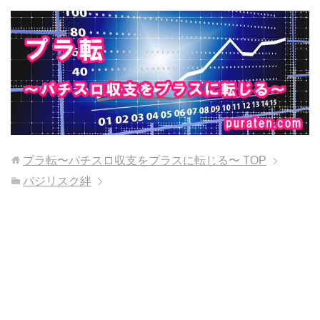
プラ転〜パチスロ収支をプラスに転じる〜
TOP
バジリスク絆