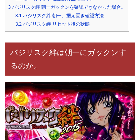
3
バジリスク絆 朝一ガックンを確認できなかった場合。
3.1
バジリスク絆 朝一、据え置き確認方法
3.2
バジリスク絆 リセット後の状態
バジリスク絆は朝一にガックンす
るのか。