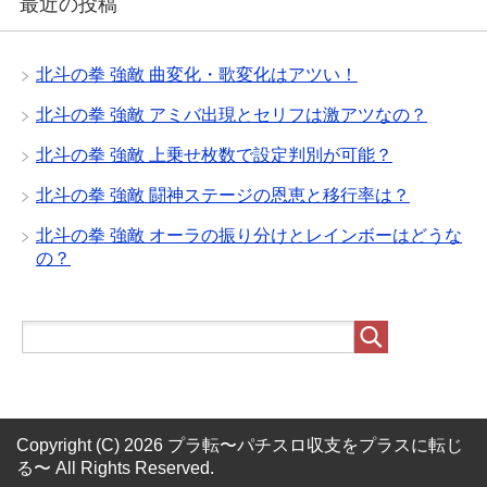
最近の投稿
北斗の拳 強敵 曲変化・歌変化はアツい！
北斗の拳 強敵 アミバ出現とセリフは激アツなの？
北斗の拳 強敵 上乗せ枚数で設定判別が可能？
北斗の拳 強敵 闘神ステージの恩恵と移行率は？
北斗の拳 強敵 オーラの振り分けとレインボーはどうな
の？
Copyright (C) 2026 プラ転〜パチスロ収支をプラスに転じ
る〜
All Rights Reserved.