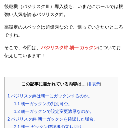
後継機（バジリスクⅢ）導入後も、いまだにホールでは根
強い人気を誇るバジリスク絆。
高設定のスペックは超優秀なので、狙っていきたいところ
ですね。
そこで、今回は、
バジリスク絆 朝一 ガックン
についてお
伝えしていきます！
この記事に書かれている内容は…
[
非表示
]
1
バジリスク絆は朝一にガックンするのか。
1.1
朝一ガックンの判別可否。
1.2
朝一ガックンで設定変更濃厚なのか。
2
バジリスク絆 朝一ガックンを確認した場合。
2.1
朝一 ガックン確認後の立ち回り。