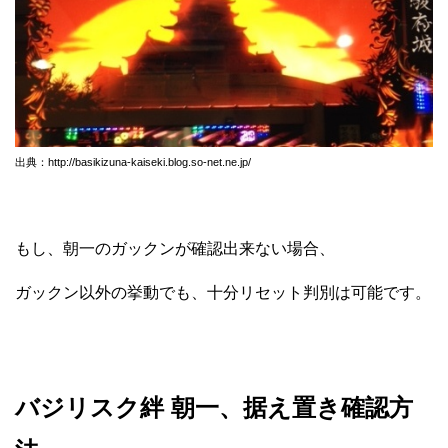
出典：http://basikizuna-kaiseki.blog.so-net.ne.jp/
もし、朝一のガックンが確認出来ない場合、
ガックン以外の挙動でも、十分リセット判別は可能です。
バジリスク絆 朝一、据え置き確認方