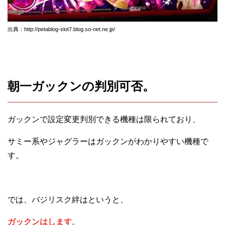
出典：http://petablog-slot7.blog.so-net.ne.jp/
朝一ガックンの判別可否。
ガックンで設定変更判別できる機種は限られており、
サミー系やジャグラーはガックンがわかりやすい機種で
す。
では、バジリスク絆はというと、
ガックンはします
。