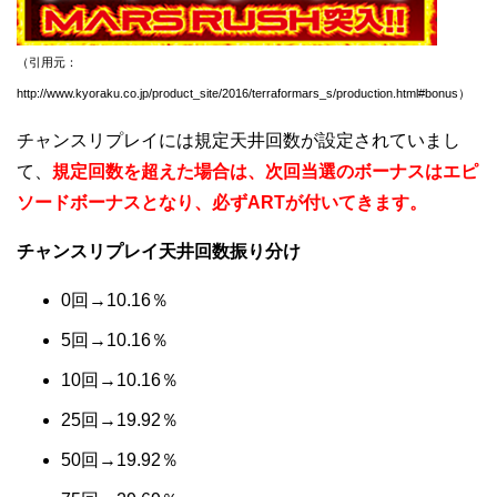
（引用元：
http://www.kyoraku.co.jp/product_site/2016/terraformars_s/production.html#bonus）
チャンスリプレイには規定天井回数が設定されていまし
て、
規定回数を超えた場合は、次回当選のボーナスはエピ
ソードボーナスとなり、必ずARTが付いてきます。
チャンスリプレイ天井回数振り分け
0回→10.16％
5回→10.16％
10回→10.16％
25回→19.92％
50回→19.92％