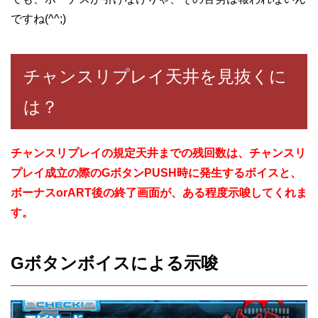
ですね(^^;)
チャンスリプレイ天井を見抜くに
は？
チャンスリプレイの規定天井までの残回数は、チャンスリ
プレイ成立の際のGボタンPUSH時に発生するボイスと、
ボーナスorART後の終了画面が、ある程度示唆してくれま
す。
Gボタンボイスによる示唆