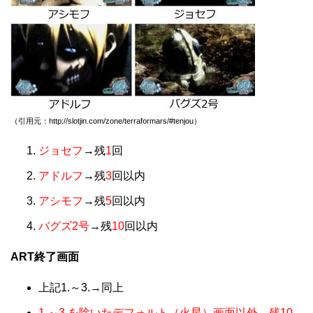
（引用元：http://slotjin.com/zone/terraformars/#tenjou）
ジョセフ
→残
1
回
アドルフ
→残
3
回以内
アシモフ
→残
5
回以内
バグズ2号
→残
10
回以内
ART終了画面
上記1.～3.→同上
1.～3.を除いたデフォルト（火星）画面以外→残10