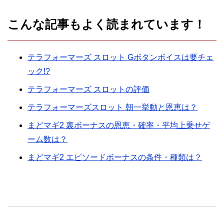
こんな記事もよく読まれています！
テラフォーマーズ スロット Gボタンボイスは要チェ
ック!?
テラフォーマーズ スロットの評価
テラフォーマーズスロット 朝一挙動と恩恵は？
まどマギ2 裏ボーナスの恩恵・確率・平均上乗せゲ
ーム数は？
まどマギ2 エピソードボーナスの条件・種類は？