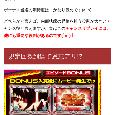
ボーナス当選の期待度は、かなり低めです(>_<)
どちらかと言えば、内部状態の昇格を担う役割が大きいチ
ャンス役と言えますが、実はこの
チャンスリプレイには、
他にも重要な役割があるのです(ﾟдﾟ)！
規定回数到達で恩恵アリ!?