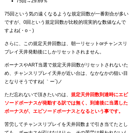
75回→29.69％
75回という気の遠くなるような規定回数が一番割合が多い
ですが、0回という規定回数が比較的現実的な数値なんで
すよね(・o・)
さらに、この規定天井回数は、朝一リセットorチャンスリ
プレイ天井発動後にしかリセットされません。
ボーナスやART当選で規定天井回数がリセットされないた
め、チャンスリプレイ天井が近い台は、なかなかの狙い目
となりそうですね( ｀ー´)ノ
ただ忘れないで頂きたいのは、
規定天井回数到達時にエピ
ソードボーナスが発動する訳では無く、到達後に当選した
ボーナスが、エピソードボーナスとなるという事です。
苦労してチャンスリプレイを天井回数まで引き当てたとし
ても、ボーナスが引けなけりゃ、その苦労は報われないん