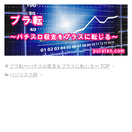
プラ転〜パチスロ収支をプラスに転じる〜
TOP
バジリスク絆