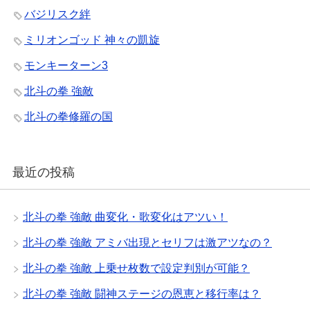
バジリスク絆
ミリオンゴッド 神々の凱旋
モンキーターン3
北斗の拳 強敵
北斗の拳修羅の国
最近の投稿
北斗の拳 強敵 曲変化・歌変化はアツい！
北斗の拳 強敵 アミバ出現とセリフは激アツなの？
北斗の拳 強敵 上乗せ枚数で設定判別が可能？
北斗の拳 強敵 闘神ステージの恩恵と移行率は？