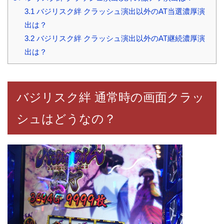
3.1
バジリスク絆 クラッシュ演出以外のAT当選濃厚演
出は？
3.2
バジリスク絆 クラッシュ演出以外のAT継続濃厚演
出は？
バジリスク絆 通常時の画面クラッ
シュはどうなの？