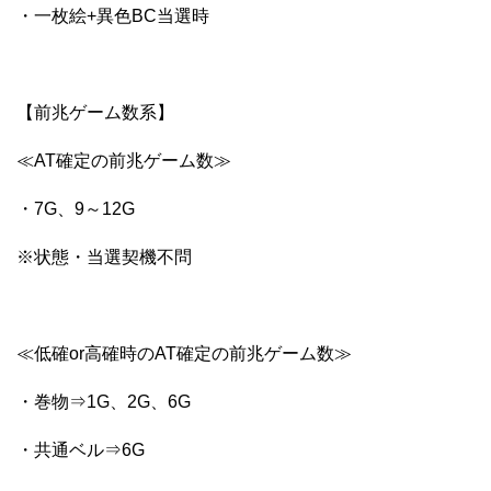
・一枚絵+異色BC当選時
【前兆ゲーム数系】
≪AT確定の前兆ゲーム数≫
・7G、9～12G
※状態・当選契機不問
≪低確or高確時のAT確定の前兆ゲーム数≫
・巻物⇒1G、2G、6G
・共通ベル⇒6G