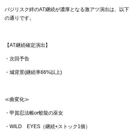
バジリスク絆のAT継続が濃厚となる激アツ演出は、以下
の通りです。
【AT継続確定演出】
・次回予告
・城背景(継続率66%以上)
≪曲変化≫
・甲賀忍法帳or蛟龍の巫女
・WILD EYES（継続+ストック1個）