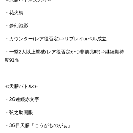
・花火柄
・夢幻泡影
・カウンター(レア役否定)⇒リプレイorベル成立
・一撃2人以上撃破(レア役否定かつ非前兆時)⇒継続期待
度91％
≪天膳バトル≫
・2G連続赤文字
・弦之助開眼
・3G目天膳「こうがものがぁ」