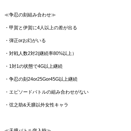
≪争忍の刻組み合わせ≫
・甲賀と伊賀に4人以上の差が出る
・弾正orお幻がいる
・対戦人数2対2(継続率80%以上）
・1対1の状態で4G以上継続
・争忍の刻24or25Gor45G以上継続
・エピソードバトルの組み合わせがない
・弦之助&天膳以外女性キャラ
≪天膳バトル突入時≫